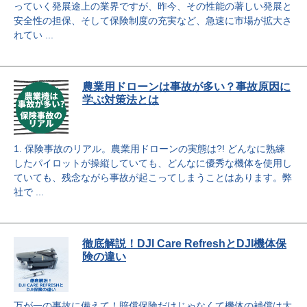
っていく発展途上の業界ですが、昨今、その性能の著しい発展と
安全性の担保、そして保険制度の充実など、急速に市場が拡大さ
れてい ...
農業用ドローンは事故が多い？事故原因に
学ぶ対策法とは
1. 保険事故のリアル。農業用ドローンの実態は?! どんなに熟練
したパイロットが操縦していても、どんなに優秀な機体を使用し
ていても、残念ながら事故が起こってしまうことはあります。弊
社で ...
徹底解説！DJI Care RefreshとDJI機体保
険の違い
万が一の事故に備えて！賠償保険だけじゃなくて機体の補償は大