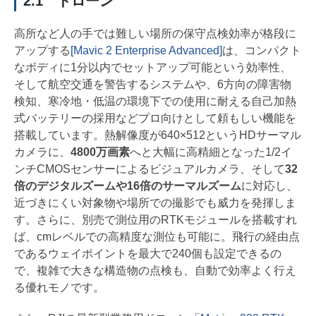
2.1 ドローン
高所など人の手では難しい場所の保守点検効率が格段に
アップする
[Mavic 2 Enterprise Advanced]
は、コンパクト
なボディに1分以内でセットアップ可能という効率性、
そして航空交通を警告するシステムや、6方向の障害物
検知、寒冷地・低温の環境下での使用に耐える自己加熱
式バッテリーの採用などプロ向けとして頼もしい機能を
搭載しています。熱解像度が640×512というHDサーマル
カメラに、
4800万画素
へと大幅に高精細となった1/2イ
ンチCMOSセンサーによるビジュアルカメラ、そして
32
倍のデジタルズームや16倍のサーマルズーム
に対応し、
近づきにくい対象物や場所での撮影でも威力を発揮しま
す。さらに、別売で測位用のRTKモジュールを搭載すれ
ば、cmレベルでの高精度な測位も可能に。飛行の経由点
であるウェイポイントを最大で240個も設定できるの
で、複雑で大きな構造物の点検も、自動で効率よく行え
る優れモノです。