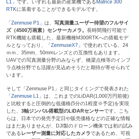
L1」
です。いずれも最新の産業機である
Matrice 300
RTK
に装着することができるモデルです。
「Zenmuse P1」
は、
写真測量ユーザー待望のフルサイ
ズ（4500万画素）センサーカメラ。
長時間飛行可能で
RTK機能も搭載した、最新機種M300RTKへの搭載モデ
ルとなっており、「
ZenmuseX7
」で使われている、24
ｍｍ、35mm、50mmレンズとの互換性もあります。
UAVでの写真測量分野のみならず、橋梁点検等のインフ
ラ点検分野でも活躍が見込めそうだと期待が寄せられて
います。
そして「Zenmuse P1」と同じタイミングで発表された
「Zenmuse L1」
は、これまでのLiDAR(1,000万円前後)
と比較すると圧倒的な低価格(5分の1程度※予定)を実現
した、
3軸ジンバル搭載型のLiDARセンサー
です。こち
らは、日本での発売予定日や販売価格などの正確な情報
はまだありませんが、DJI製のドローン機体では初の試み
である
レーザー測量に対応したカメラ
であるため、可視