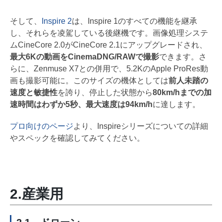
そして、
Inspire 2
は、Inspire 1のすべての機能を継承
し、それらを凌駕している後継機です。画像処理システ
ムCineCore 2.0がCineCore 2.1にアップグレードされ、
最大6Kの動画をCinemaDNG/RAWで撮影
できます。さ
らに、Zenmuse X7との併用で、5.2KのApple ProRes動
画も撮影可能に。このサイズの機体としては
前人未踏の
速度と敏捷性
を誇り、停止した状態から
80km/hまでの加
速時間はわずか5秒、最大速度は94km/h
に達します。
プロ向けのページ
より、Inspireシリーズについての詳細
やスペックを確認してみてください。
2.産業用