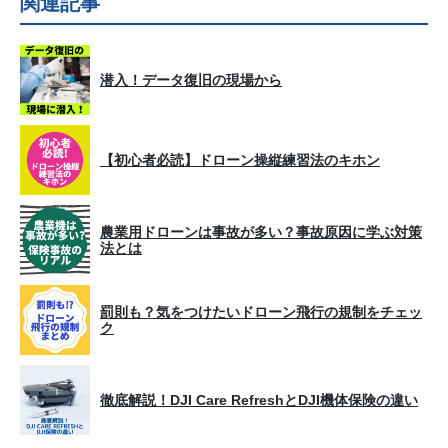
関連記事
潜入！データ復旧の現場から
【初心者必読】ドローン操縦練習法のキホン
農業用ドローンは事故が多い？事故原因に学ぶ対策
法とは
罰則も？気をつけたいドローン飛行の規制をチェッ
ク
徹底解説！DJI Care RefreshとDJI機体保険の違い