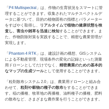
「
P4 Multispectral
」は、作物の生育状況をスマートに管
理することができます。収集されたマルチスペクトルデ
ータに基づいて、目的の植物固有の指標とパラメーター
をすばやく取得し、
リアルタイムで植物の健康状態を検
査し、害虫や雑草を迅速に検知
することができます。ま
た、作物防除対策を実践することで、精密な農業管理が
実現します。
「
Phantom 4 RTK
」は、建設計画の構想、GISシステム
による不動産管理、現場条件の変化の記録といった測量
用ドローンとしてだけでなく、
精密農業のための基本的
なマップの生成ツール
として使用することができます。
「粒剤散布システム 2.0」は、農業用ドローンと組み合
わせて、
粒剤や穀物の種子の散布
をすることができま
す。稲の播種、牧草地の再播種、油料種子の播種、肥料
の散布など、さまざまな農作業を行うことができます。