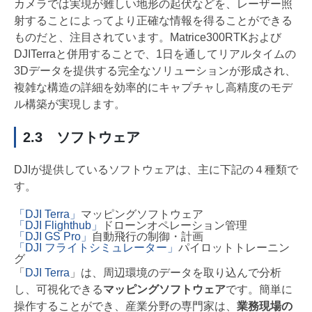
カメラでは実現が難しい地形の起伏などを、レーザー照
射することによってより正確な情報を得ることができる
ものだと、注目されています。Matrice300RTKおよび
DJITerraと併用することで、1日を通してリアルタイムの
3Dデータを提供する完全なソリューションが形成され、
複雑な構造の詳細を効率的にキャプチャし高精度のモデ
ル構築が実現します。
2.3 ソフトウェア
DJIが提供しているソフトウェアは、主に下記の４種類で
す。
「DJI Terra」
マッピングソフトウェア
「DJI Flighthub」
ドローンオペレーション管理
「DJI GS Pro」
自動飛行の制御・計画
「DJI フライトシミュレーター」
パイロットトレーニン
グ
「
DJI Terra
」は、周辺環境のデータを取り込んで分析
し、可視化できる
マッピングソフトウェア
です。簡単に
操作することができ、産業分野の専門家は、
業務現場の