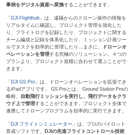
事例をデジタル資産へ変換
することができます。
「
DJI Flighthub
」は、遠隔からのドローン操作の情報を
リアルタイムに確認し、プロジェクト管理を強化した
り、フライトログを記録したり、プロジェクトに関する
チーム編成と記録を体系化したり、ミッション計画ツー
ルでタスクを効率的に管理したり…まさに、
ドローンオ
ペレーションを管理
する究極のソリューション。４つの
プランより、プロジェクト規模に合わせて選ぶことがで
きます。
「
DJI GS Pro
」は、ドローンオペレーションを拡張でき
るiPadアプリです。 GS Proとは、 Ground Station Proの
略称。
自動飛行ミッションを実行し、飛行データをクラ
ウド上で管理
することができます。プロジェクト全体で
連携してドローンプログラムを効率的に実行できます。
「
DJI フライトシミュレーター
」は、プロのパイロット
育成ソフトです。
DJIの先進フライトコントロール技術