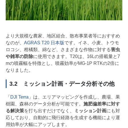
より大規模な農家、地区組合、散布事業者等におすすめ
なのが、
AGRAS T20 日本版
です。イネ、小麦、トウモ
ロコシ、柑橘類、綿など、さまざまな作物に対する
害虫
や雑草の防除
に使用できます。T20は、16Lの搭載量と7
mの噴霧幅を特徴とし、噴霧効率がMG-1P RTKの2倍に
なりました。
3.2 ミッション計画・データ分析その他
「
DJI Terra
」は、エリアマッピングを作成し、農場、果
樹園、森林のデータ分析が可能です。
施肥偏差率に対す
る解決策
を打ち出すだけでなく、
ミッション計画
にも対
応しており、自動的に飛行経路を生成する機能により運
用効率が大幅にアップします。