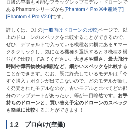
ロ級の空撮も可能なフラッグシップモデル・ドローンで
あるPhantomシリーズから
[Phantom 4 Pro ※生産終了]
[Phantom 4 Pro V2.0]
です。
詳しくは、DJIの
[一般向けドローンの比較]
ページで、以
上のドローンのスペックを比較することができるので、
ぜひ、デフォルトで入っている機種名の横にある▼マー
クをクリックし、気になる機種を選択すると３機種を横
並びで比較してみてください。
大きさや重さ、最大飛行
時間や障害物検知機能など、細かいスペックを比較
する
ことができます。なお、既に終売しているモデルは「今
すぐ購入」ボタンが出てこないので、どのモデルが新し
く発売されたモデルなのか、古いモデルと比べてどの部
分のアップデートがあったか、等が一目瞭然です。
お手
持ちのドローンと、買い替え予定のドローンのスペック
も簡単に比較
することができます！
1.2 プロ向け(空撮)