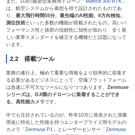
また、DJIの最新型業務用ドローン「
Matrice 300 RTK
」
は、航空システムから着想を得て設計されたものであ
り、
最大飛行時間55分、最先端のAI性能、6方向検知、
測位技術
といった多数の機能が搭載されたもの。高いパ
フォーマンス性と抜群の信頼性に知性が加わり、全く新
しい業界スタンダードを確立する機種だと話題になって
います。
2.2 搭載ツール
業務の遂行上、極めて重要な情報をより効率的に収集す
る必要があるビジネスにとって、空撮プラットフォーム
は急速に不可欠なツールになりつつあります。
Zenmuse
シリーズは、DJI製のドローンに装着することができ
る、高性能カメラ
です。
中でも注目されているのが、昨年10月に発表された測量
用途に特化した性能を持つエンタープライズ用モデルの
カメラ
「Zenmuse P1」
とレーザーセンサー
「Zenmuse