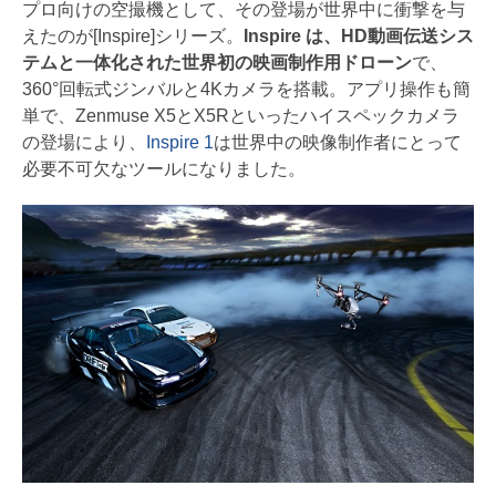
プロ向けの空撮機として、その登場が世界中に衝撃を与
えたのが[Inspire]シリーズ。
Inspire は、HD動画伝送シス
テムと一体化された世界初の映画制作用ドローン
で、
360°回転式ジンバルと4Kカメラを搭載。アプリ操作も簡
単で、Zenmuse X5とX5Rといったハイスペックカメラ
の登場により、
Inspire 1
は世界中の映像制作者にとって
必要不可欠なツールになりました。