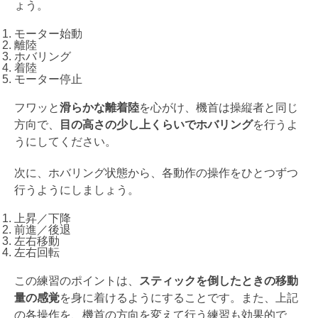
ょう。
モーター始動
離陸
ホバリング
着陸
モーター停止
フワッと
滑らかな離着陸
を心がけ、機首は操縦者と同じ
方向で、
目の高さの少し上くらいでホバリング
を行うよ
うにしてください。
次に、ホバリング状態から、各動作の操作をひとつずつ
行うようにしましょう。
上昇／下降
前進／後退
左右移動
左右回転
この練習のポイントは、
スティックを倒したときの移動
量の感覚
を身に着けるようにすることです。また、上記
の各操作を、機首の方向を変えて行う練習も効果的で