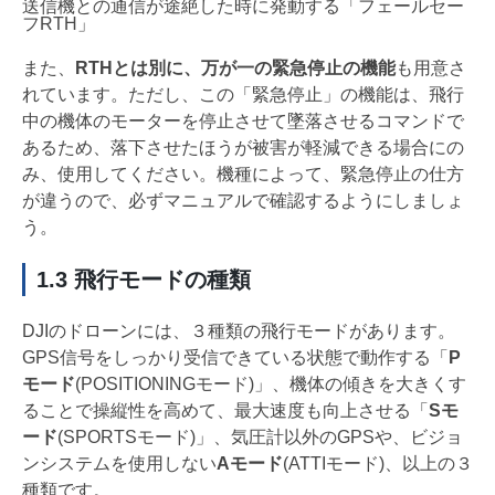
送信機との通信が途絶した時に発動する「フェールセー
フRTH」
また、
RTHとは別に、万が一の緊急停止の機能
も用意さ
れています。ただし、この「緊急停止」の機能は、飛行
中の機体のモーターを停止させて墜落させるコマンドで
あるため、落下させたほうが被害が軽減できる場合にの
み、使用してください。機種によって、緊急停止の仕方
が違うので、必ずマニュアルで確認するようにしましょ
う。
1.3 飛行モードの種類
DJIのドローンには、３種類の飛行モードがあります。
GPS信号をしっかり受信できている状態で動作する「
P
モード
(POSITIONINGモード)」、機体の傾きを大きくす
ることで操縦性を高めて、最大速度も向上させる「
Sモ
ード
(SPORTSモード)」、気圧計以外のGPSや、ビジョ
ンシステムを使用しない
Aモード
(ATTIモード)、以上の３
種類です。