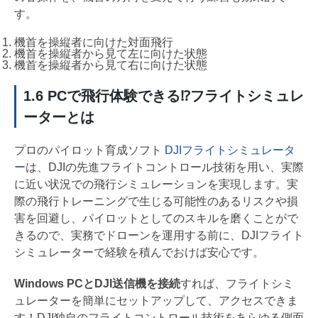
す。
機首を操縦者に向けた対面飛行
機首を操縦者から見て左に向けた状態
機首を操縦者から見て右に向けた状態
1.6 PCで飛行体験できる⁉フライトシミュレ
ーターとは
プロのパイロット育成ソフト
DJIフライトシミュレータ
ー
は、DJIの先進フライトコントロール技術を用い、実際
に近い状況での飛行シミュレーションを実現します。実
際の飛行トレーニングで生じる可能性のあるリスクや損
害を回避し、パイロットとしてのスキルを磨くことがで
きるので、実務でドローンを運用する前に、DJIフライト
シミュレーターで経験を積んでおけば安心です。
Windows PCとDJI送信機を接続
すれば、フライトシミ
ュレーターを簡単にセットアップして、アクセスできま
す！DJI独自のフライトコントロール技術をあらゆる側面