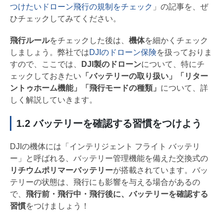
つけたいドローン飛行の規制をチェック
」の記事を、ぜ
ひチェックしてみてください。
飛行ルール
をチェックした後は、
機体
を細かくチェック
しましょう。弊社では
DJIのドローン保険
を扱っておりま
すので、ここでは、
DJI製のドローン
について、特にチ
ェックしておきたい
「バッテリーの取り扱い」「リター
ントゥホーム機能」「飛行モードの種類」
について、詳
しく解説していきます。
1.2 バッテリーを確認する習慣をつけよう
DJIの機体には「インテリジェント フライト バッテリ
ー」と呼ばれる、バッテリー管理機能を備えた交換式の
リチウムポリマーバッテリー
が搭載されています。バッ
テリーの状態は、飛行にも影響を与える場合があるの
で、
飛行前・飛行中・飛行後に、バッテリーを確認する
習慣
をつけましょう！