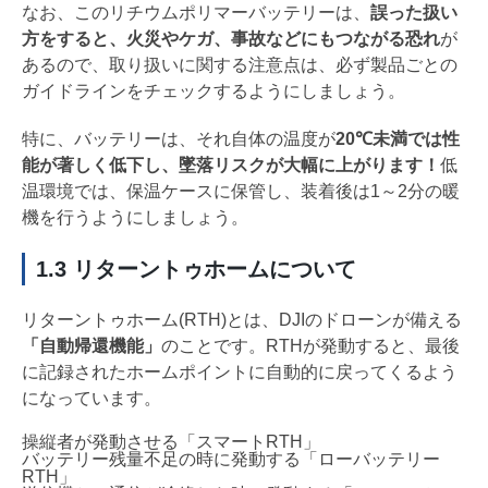
なお、このリチウムポリマーバッテリーは、
誤った扱い
方をすると、火災やケガ、事故などにもつながる恐れ
が
あるので、取り扱いに関する注意点は、必ず製品ごとの
ガイドラインをチェックするようにしましょう。
特に、バッテリーは、それ自体の温度が
20℃未満では性
能が著しく低下し、墜落リスクが大幅に上がります！
低
温環境では、保温ケースに保管し、装着後は1～2分の暖
機を行うようにしましょう。
1.3 リターントゥホームについて
リターントゥホーム(RTH)とは、DJIのドローンが備える
「自動帰還機能」
のことです。RTHが発動すると、最後
に記録されたホームポイントに自動的に戻ってくるよう
になっています。
操縦者が発動させる「スマートRTH」
バッテリー残量不足の時に発動する「ローバッテリー
RTH」