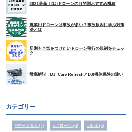
2021最新！DJIドローンの目的別おすすめ機種
農業用ドローンは事故が多い？事故原因に学ぶ対策
法とは
罰則も？気をつけたいドローン飛行の規制をチェッ
ク
徹底解説！DJI Care RefreshとDJI機体保険の違い
カテゴリー
#データ復旧 (2)
#ドローン (8)
#保険 (5)