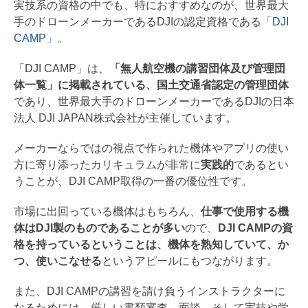
実技系の資格の中でも、特におすすめなのが、世界最大
手のドローンメーカーであるDJIの認定資格である
「DJI
CAMP」
。
「DJI CAMP」は、
「無人航空機の講習団体及び管理団
体一覧」に掲載されている、国土交通省認定の管理団体
であり、世界最大手のドローンメーカーであるDJIの日本
法人 DJI JAPAN株式会社が主催しています。
メーカーならではの視点で作られた機体やアプリの使い
方に寄り添ったカリキュラムが非常に
実践的
であるとい
うことが、DJI CAMP取得の一番の優位性です。
市場に出回っている機体はもちろん、
仕事で使用する機
体はDJI製のものであることが多い
ので、
DJI CAMPの資
格を持っているということは、機体を熟知していて、か
つ、使いこなせる
というアピールにもつながります。
また、DJI CAMPの講習を請け負うインストラクターに
なるためには、厳しい書類審査、面談、そして実技や学