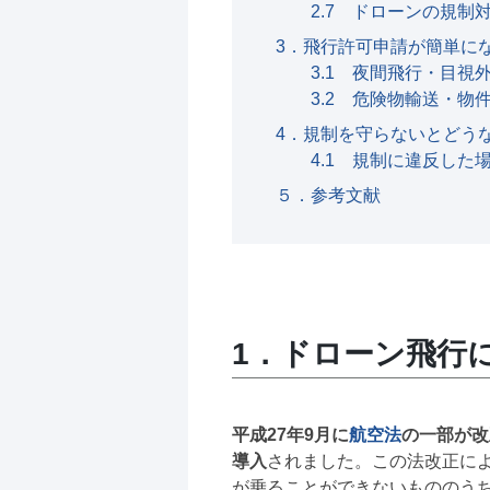
2.7 ドローンの規制対
3．飛行許可申請が簡単になる
3.1 夜間飛行・目視
3.2 危険物輸送・物
4．規制を守らないとどう
4.1 規制に違反した
５．参考文献
1．ドローン飛行
平成27年9月に
航空法
の一部が改
導入
されました。この法改正に
が乗ることができないもののう