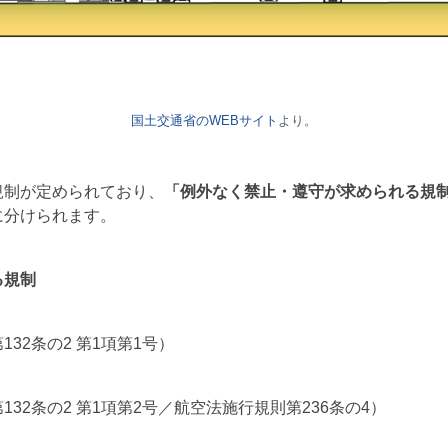
国土交通省のWEBサイト
より。
規制が定められており、
「例外なく禁止・遵守が求められる規
に分けられます。
る規制
32条の2 第1項第1号）
32条の2 第1項第2号／航空法施行規則第236条の4）