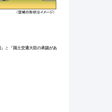
制」
と
「国土交通大臣の承認があ