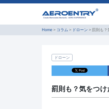
Home
>
コラム
>
ドローン
> 罰則も
ドローン
罰則も？気をつけ