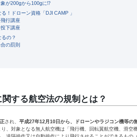
象が200gから100gに⁉
！ドローン資格「DJI CAMP 」
外飛行講座
件投下講座
なるの？
場合の罰則
に関する航空法の規制とは？
正
され、
平成27年12月10日から、ドローンやラジコン機等
より、対象となる無人航空機は「飛行機、回転翼航空機、滑空
ち、遠隔操作又は自動操作により飛行させることができるもの