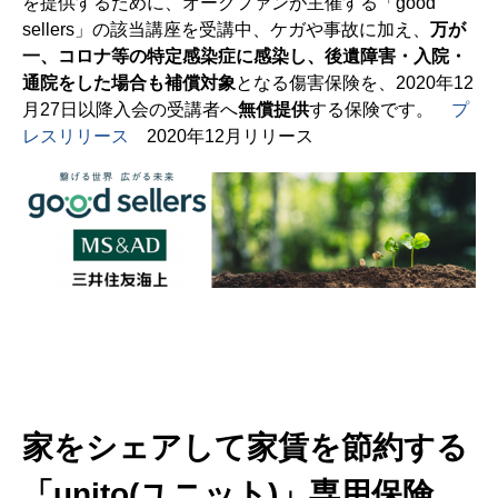
を提供するために、オークファンが主催する「good
sellers」の該当講座を受講中、ケガや事故に加え、
万が
一、コロナ等の特定感染症に感染し、後遺障害・⼊院・
通院をした場合も補償対象
となる傷害保険を、2020年12
月27日以降入会の受講者へ
無償提供
する保険です。
プ
レスリリース
2020年12月リリース
家をシェアして家賃を節約する
「unito(ユニット)」専用保険