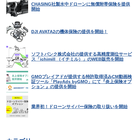
CHASING社製水中ドローンに無償附帯保険を提供
開始
DJI AVATA2の機体保険の提供を開始！
ソフトバンク株式会社の提供する高精度測位サービ
ス「ichimill （イチミル）」のWEB販売を開始
GMOプレイアドが提供する特許取得済みCM動画検
証ツール「PlayAds byGMO」にて『炎上保険オプ
ション 』の提供を開始
業界初！ドローンサイバー保険の取り扱いを開始