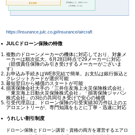
https://insurance.julc.co.jp/insurance/aircraft
JULCドローン保険の特徴
複数のドローンメーカーの機体に対応しており、対象メ
ーカーは順次拡大。6月28日時点で29メーカーに対応
（賠償責任保険のみ引き受けするメーカーがございま
す）
お申込み手続きはWEB完結で簡単。お支払は銀行振込と
クレジットカードが選択可能
最短翌日から補償のスタートが可能
損害保険会社大手の「三井住友海上火災保険株式会社」
「東京海上日動火災保険株式会社」「損害保険ジャパン
株式会社」の3社の共同引き受けで安心の補償
引受代理店は、ドローン保険の引受実績30万件以上のエ
アロエントリーが、専門知識をもとに丁寧・迅速に対応
うれしい割引制度
ドローン保険とドローン講習・資格の両方を運営するエアロ